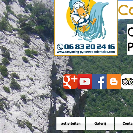
C
activiteiten
Galerij
Conta