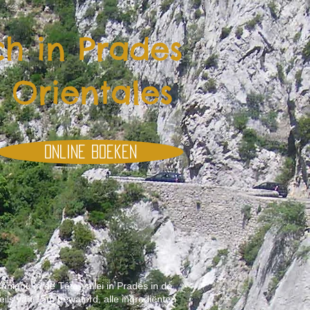
h in Prades
 Orientales
Online boeken
nigou in de Tête-vallei in Prades in de
eils van 15m bewaterd, alle ingrediënten