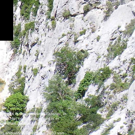
 liggen in de gemeente Estoher, in
les. Het ontmoetingspunt is in
ncentrum (blauw huis).
in Languedoc-Roussillon 2u30 van