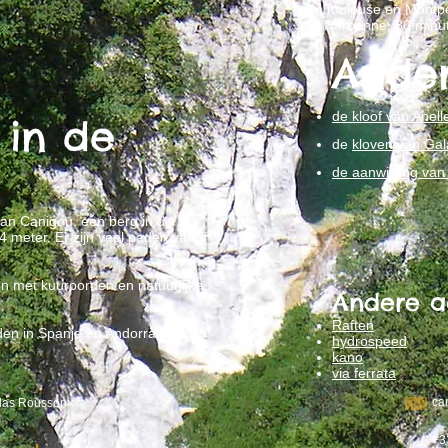
Toulouse en Montpel
Narbonne, 30 minu
Ander
de kloof van Anel
 in de
de
kloven van G
de aanwijzing van
van Canigou, een berg in de
 meter. Er zijn veel paden vanaf
pen met kuuroorden en natuurlijke
Andere ac
Raften
eden in Spanje en Andorra.
hydrospeed
kano
via ferrata
ca
las Rousson
+3