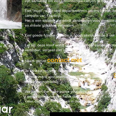
zijn aanwezig om een uitzonderlijke canyon te maken.
Een "must", waar veel departementen jaloers op zijn, h
canyons van Frankrijk.
Het is een afdaling die wordt aanbevolen voor sensatie
en enkele glijbanen vermijden.
Een goede fysieke conditie is noodzakelijk om de 3 uur 
g).
Let op: deze kloof wordt gereguleerd door een prefectuu
re de 48
verboden, vergeet niet vroeg te boeken.
contact met
Neem gerust
ons op om deel te n
Je kunt kiezen voor deze cursus voor een dagdeel of e
gereserveerd voor sportliefhebbers en is perfect voor
ondernemingsraden.
We bieden the twee opties voor deze
canyon
:
- een afdaling van een halve dag, 's morgens of' s mid
- een dagtocht met picknick in de canyon.
aar