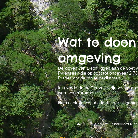
Wat te doen
omgeving
De kloven van Llech liggen aan de voet 
Pyreneeën die oploopt tot ongeveer 2.784
Prades om de top te beklimmen.
Iets verder in de Têt-vallei zijn veel dor
warmwaterbronnen.
Het is ook de weg die leidt naar skigebi
66220 Caudies van Fenouillèdes
© 2019 Nico