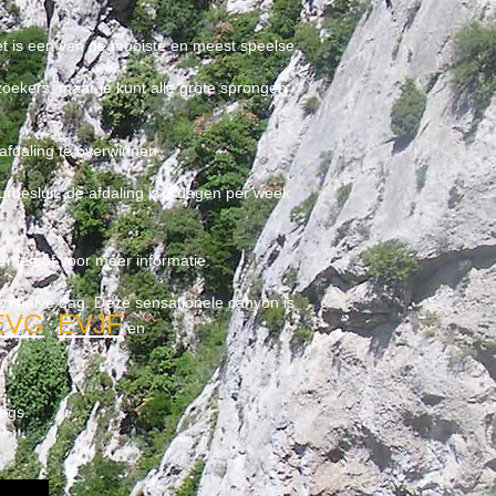
et is een van de mooiste en meest speelse
zoekers, maar je kunt alle grote sprongen
afdaling te overwinnen.
rbesluit, de afdaling is 2 dagen per week
emen of voor meer informatie.
en halve dag. Deze sensationele canyon is
EVG
EVJF
,
en
dags.