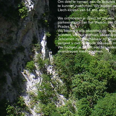
Om deel te nemen aan de activiteit 
te kunnen zwemmen. We bieden de 
Llech-kloven van 14 ans aan.
We ontmoeten je direct ter plaatse,
parkeerplaats van het Maison des E
Prades.
Wij bieden u alle uitrusting die nodi
activiteit, wetsuit, harnas, afdaalap
Schoenen zijn beschikbaar op rese
vergeet u niet om oude sneakers 
We nodigen je uit om een fles wate
mueslirepen mee te nemen.