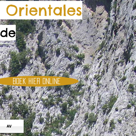
 Orientales
 de
Boek hier online
AV