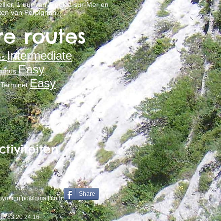
lier, 1 uur van Argelès-sur-Mer en
ten van Perpignan.
e routes
Intermediate
les
Easy
alamus
Easy
 Terminet
tiviteiten
Share
nyoning.po@gmail.com
36 83 20 24 16