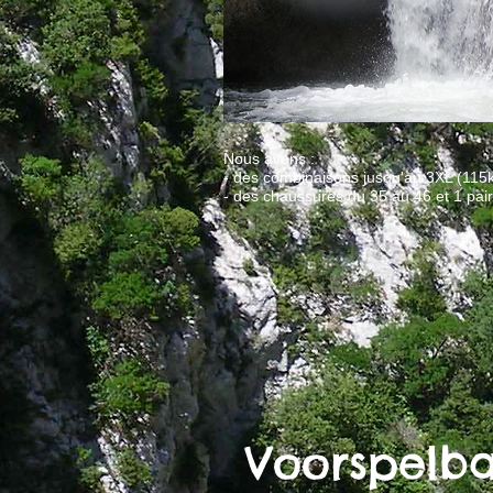
Nous avons :
- des combinaisons jusqu'au 3XL (115k
- des chaussures du 35 au 46 et 1 pai
Voorspelb