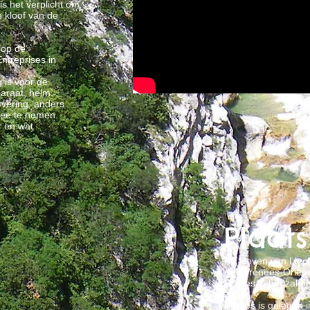
is het verplicht om
kloof van de
 op de
ntreprises in
g is voor de
paraat, helm.
rvering, anders
mee te nemen.
r en wat
Plaats
De kloven van Llech
de Pyrénées-Orienta
Prades in het zake
Prades is gelegen 