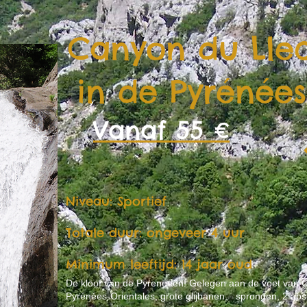
Canyon du Llec
in de Pyrénées
Vanaf 55 €
Niveau: Sportief
Totale duur: ongeveer 4 uur
Minimum leeftijd: 14 jaar oud
De kloof van de Pyreneeën! Gelegen aan de voet van Ca
Pyrénées-Orientales, grote glijbanen, sprongen, 2 abs