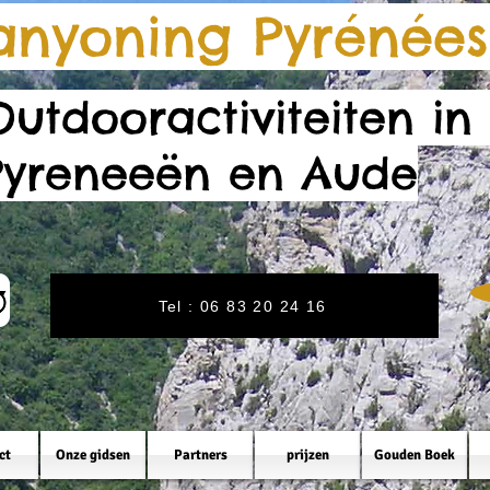
anyoning Pyrénées
Outdooractiviteiten in
Pyreneeën en Aude
Tel : 06 83 20 24 16
ct
Onze gidsen
Partners
prijzen
Gouden Boek